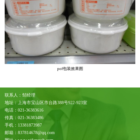
pof包装效果图
联系人：邹经理
地址：上海市宝山区市台路388号922-923室
电话：021-36383616
传真：021-36383486
手机：13381873987
邮箱：
837814678@qq.com