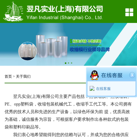
网站首页
关于我们
产品展示
新闻中心
网络销售
首页
>
关于我们
返回上页
生产车间
在线客服
翌凡实业(上海)有限公司主要产品包括：热收缩膜、热收缩袋、
在线留言
PE、opp塑料袋，收缩包装机械代工，收缩手工代工等。本公司拥有
联系我们
优秀的技术人员和先进的生产设备，以绿色环保为前 提，优质高效
为基础，诚信服务为宗旨，可根据客户要求制作出各种款式的包装
袋和塑料印刷品等。
我们衷心地希望能得到您的信赖与认可，并成为您的合格供应